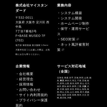
株式会社マイスタン
業務内容
ダード
・システム構築
〒532-0011
・システム開発
大阪府 大阪市 淀川区 西
・ホームページ制作
中島
・保守・運用サービ
7丁目7番地3号
ス
F+BASE MUSEO 7F
・SEO対策
(702)
・ネット風評被害対
地下鉄 御堂筋線 新大阪駅 1.5min
策
大阪本社近くにお越しの際は、お気
軽にお立ち寄りください。
企業情報
サービス対応地域
（全国）
・会社概要
北海道,青森,岩手,宮城,秋田,山形,福
・経営理念
島,
東京
,神奈川,埼玉,千葉,茨城,栃
・採用情報
木,群馬,山梨,新潟,長野,富山,石川,
福井,愛知,岐阜,静岡,三重,
大阪
,兵
・お問い合わせ
庫,京都,滋賀,奈良,和歌山,鳥取,島
根,岡山,広島,山口,徳島,香川,愛媛,
・サイト内利用規約
高知,福岡,佐賀,長崎,熊本,大分,宮
崎,鹿児島,沖縄
・プライバシー保護
規約