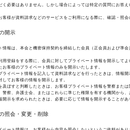
だく必要はありません。しかし場合によっては特定の質問にお答え
お客様が資料請求などのサービスをご利用になる際に、確認・照会
の開示
ト情報は、本会と機密保持契約を締結した会員（正会員および準会
利用登録をする際に、会員に対してプライベート情報を開示してよ
たお客様のプライベート情報のみを開示いたします。
プライベート情報を記入して資料請求などを行ったときは、情報開
対してお客様の情報を開示します。
を及ぼすと判断したときは、お客様プライベート情報を警察または
、警察、弁護士会、またはこれらに準じた権限を有する機関から、
報開示を求められたときは、必要に応じて情報を開示することがあ
の照会・変更・削除
イベート情報は、お客様から内容を照会したいというご依頼があり