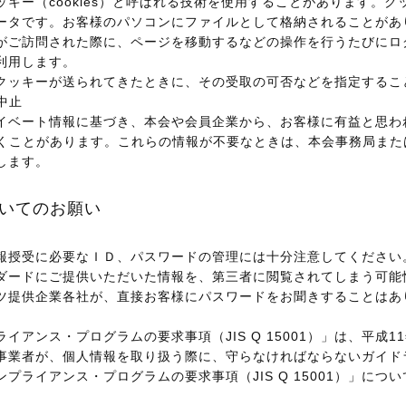
キー（cookies）と呼ばれる技術を使用することがあります。
ータです。お客様のパソコンにファイルとして格納されることがあ
がご訪問された際に、ページを移動するなどの操作を行うたびにロ
利用します。
クッキーが送られてきたときに、その受取の可否などを指定するこ
中止
イベート情報に基づき、本会や会員企業から、お客様に有益と思わ
ただくことがあります。これらの情報が不要なときは、本会事務局ま
します。
ついてのお願い
報授受に必要なＩＤ、パスワードの管理には十分注意してください
ダードにご提供いただいた情報を、第三者に閲覧されてしまう可能
ツ提供企業各社が、直接お客様にパスワードをお聞きすることはあ
イアンス・プログラムの要求事項（JIS Q 15001）」は、平成
事業者が、個人情報を取り扱う際に、守らなければならないガイド
プライアンス・プログラムの要求事項（JIS Q 15001）」につ