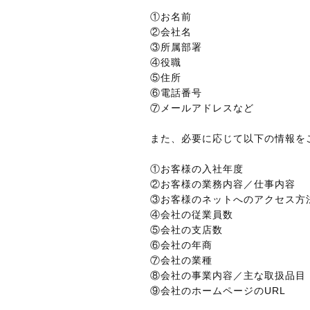
①お名前
②会社名
③所属部署
④役職
⑤住所
⑥電話番号
⑦メールアドレスなど
また、必要に応じて以下の情報を
①お客様の入社年度
②お客様の業務内容／仕事内容
③お客様のネットへのアクセス方
④会社の従業員数
⑤会社の支店数
⑥会社の年商
⑦会社の業種
⑧会社の事業内容／主な取扱品目
⑨会社のホームページのURL