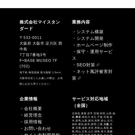
株式会社マイスタン
業務内容
ダード
・システム構築
〒532-0011
・システム開発
大阪府 大阪市 淀川区 西
・ホームページ制作
中島
・保守・運用サービ
7丁目7番地3号
ス
F+BASE MUSEO 7F
・SEO対策
(702)
・ネット風評被害対
地下鉄 御堂筋線 新大阪駅 1.5min
策
大阪本社近くにお越しの際は、お気
軽にお立ち寄りください。
企業情報
サービス対応地域
（全国）
・会社概要
北海道,青森,岩手,宮城,秋田,山形,福
・経営理念
島,
東京
,神奈川,埼玉,千葉,茨城,栃
・採用情報
木,群馬,山梨,新潟,長野,富山,石川,
福井,愛知,岐阜,静岡,三重,
大阪
,兵
・お問い合わせ
庫,京都,滋賀,奈良,和歌山,鳥取,島
根,岡山,広島,山口,徳島,香川,愛媛,