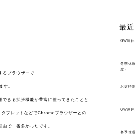
最近
GW連休
冬季休暇
度）
するブラウザーで
います。
お盆時期
用できる拡張機能が豊富に整ってきたことと
GW連休
フォン、タブレットなどでChromeブラウザーとの
理由で一番多かったです。
冬季休暇