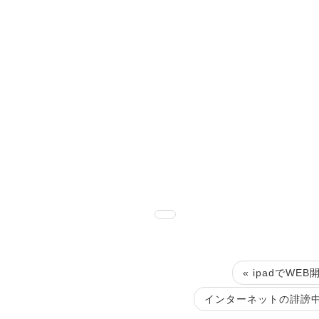
« ipadでW
インターネットの誹謗中