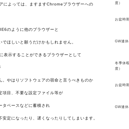
度）
シェアによっては、ますますChromeブラウザーへの
お盆時期
めてIE6のように他のブラウザーと
GW連休
いでほしいと願うだけかもしれません。
速に表示することができるブラウザーとして
冬季休暇
が
度）
ん。やはりソフトウェアの宿命と言うべきものか
お盆時期
定項目、不要な設定ファイル等が
ータベースなどに蓄積され
GW連休
不安定になったり、遅くなったりしてしまいます。