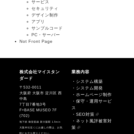
サービス
セキュリティ
デザイン制作
アプリ
サンプルコード
PC・サーバー
Not Front Page
株式会社マイスタン
業務内容
ダード
・システム構築
〒532-0011
・システム開発
大阪府 大阪市 淀川区 西
・ホームページ制作
中島
・保守・運用サービ
7丁目7番地3号
ス
F+BASE MUSEO 7F
・SEO対策
(702)
・ネット風評被害対
地下鉄 御堂筋線 新大阪駅 1.5min
策
大阪本社近くにお越しの際は、お気
軽にお立ち寄りください。