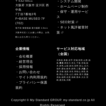
〒532-0011
・システム開発
大阪府 大阪市 淀川区 西
・ホームページ制作
中島
・保守・運用サービ
7丁目7番地3号
ス
F+BASE MUSEO 7F
・SEO対策
(702)
・ネット風評被害対
地下鉄 御堂筋線 新大阪駅 1.5min
策
大阪本社近くにお越しの際は、お気
軽にお立ち寄りください。
企業情報
サービス対応地域
（全国）
・会社概要
北海道,青森,岩手,宮城,秋田,山形,福
・経営理念
島,
東京
,神奈川,埼玉,千葉,茨城,栃
・採用情報
木,群馬,山梨,新潟,長野,富山,石川,
福井,愛知,岐阜,静岡,三重,
大阪
,兵
・お問い合わせ
庫,京都,滋賀,奈良,和歌山,鳥取,島
根,岡山,広島,山口,徳島,香川,愛媛,
・サイト内利用規約
高知,福岡,佐賀,長崎,熊本,大分,宮
崎,鹿児島,沖縄
・プライバシー保護
規約
Copyright © My-Standard GROUP. my-standard.co.jp All
Rights Reserved.