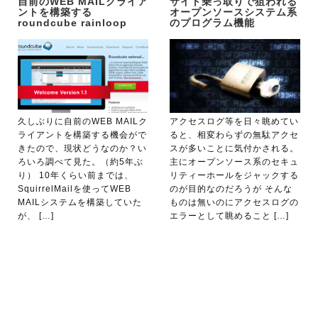
自前のWEB MAILクライア
サイト乗っ取りで狙われる
ントを構築する
オープンソースシステム系
roundcube rainloop
のプログラム機能
久しぶりに自前のWEB MAILク
アクセスログ等を日々眺めてい
ライアントを構築する機会がで
ると、相変わらずの無駄アクセ
きたので、現状どうなのか？い
スが多いことに気付かされる。
ろいろ調べて見た。（約5年ぶ
主にオープンソース系のセキュ
り） 10年くらい前までは、
リティーホールをジャックする
SquirrelMailを使ってWEB
のが目的なのだろうが そんな
MAILシステムを構築していた
ものは無いのにアクセスログの
が、 […]
エラーとして眺めること […]