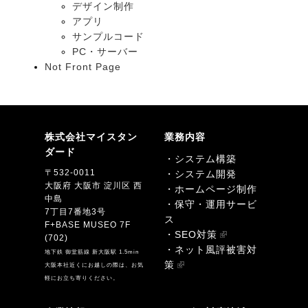
デザイン制作
アプリ
サンプルコード
PC・サーバー
Not Front Page
株式会社マイスタン
業務内容
ダード
・システム構築
〒532-0011
・システム開発
大阪府 大阪市 淀川区 西
・ホームページ制作
中島
・保守・運用サービ
7丁目7番地3号
ス
F+BASE MUSEO 7F
・SEO対策
(702)
・ネット風評被害対
地下鉄 御堂筋線 新大阪駅 1.5min
策
大阪本社近くにお越しの際は、お気
軽にお立ち寄りください。