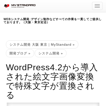
Toggl
navig
WEBシステム開発･デザイン制作などすべての作業を一貫してご提供し
ております。（大阪・東京近辺）
システム開発 大阪 東京｜MyStandard
»
開発ブログ
»
システム開発
»
WordPress4.2から導入
された絵文字画像変換
で特殊文字が置換され
る