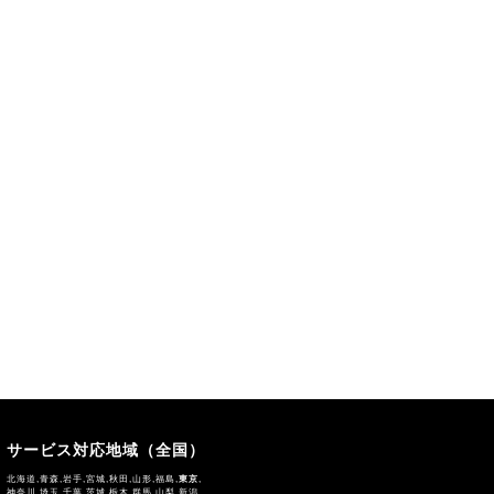
サービス対応地域（全国）
北海道,青森,岩手,宮城,秋田,山形,福島,
東京
,
神奈川,埼玉,千葉,茨城,栃木,群馬,山梨,新潟,