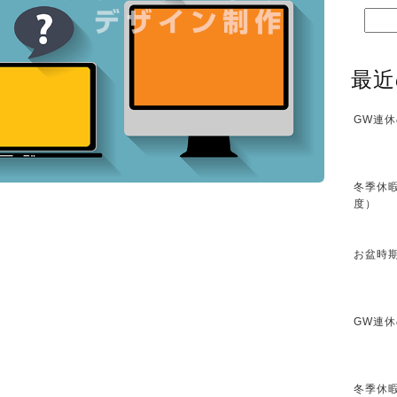
最近
GW連休
冬季休暇
度）
お盆時期
GW連休
冬季休暇