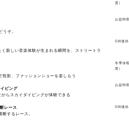
度）
お盆時期
どうぞ。
GW連休
まったく新しい音楽体験が生まれる瞬間を、ストリートラ
冬季休暇
度）
で投影、ファッションショーを楽しもう
お盆時期
イダイビング
内にいながらスカイダイビングが体験できる
GW連休
横断レース
横断するレース。