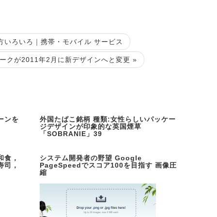
の使い方いろいろ｜携帯・モバイル サービス
クが2011年2月に新デザインへと変更 »
ーンを
外国たばこ銘柄 種類:女性らしいパッケー
」
ジデザインが印象的な英国煙草
「SOBRANIE」39
和食，
システム開発者の野望 Google
寿司，
PageSpeedでスコア100を目指す 画像圧
縮