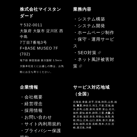
株式会社マイスタン
業務内容
ダード
・システム構築
〒532-0011
・システム開発
大阪府 大阪市 淀川区 西
・ホームページ制作
中島
・保守・運用サービ
7丁目7番地3号
ス
F+BASE MUSEO 7F
・SEO対策
(702)
・ネット風評被害対
地下鉄 御堂筋線 新大阪駅 1.5min
策
大阪本社近くにお越しの際は、お気
軽にお立ち寄りください。
企業情報
サービス対応地域
（全国）
・会社概要
北海道,青森,岩手,宮城,秋田,山形,福
・経営理念
島,
東京
,神奈川,埼玉,千葉,茨城,栃
・採用情報
木,群馬,山梨,新潟,長野,富山,石川,
福井,愛知,岐阜,静岡,三重,
大阪
,兵
・お問い合わせ
庫,京都,滋賀,奈良,和歌山,鳥取,島
根,岡山,広島,山口,徳島,香川,愛媛,
・サイト内利用規約
高知,福岡,佐賀,長崎,熊本,大分,宮
崎,鹿児島,沖縄
・プライバシー保護