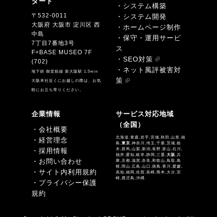
ダード
・システム構築
〒532-0011
・システム開発
大阪府 大阪市 淀川区 西
・ホームページ制作
中島
・保守・運用サービ
7丁目7番地3号
ス
F+BASE MUSEO 7F
・SEO対策
(702)
・ネット風評被害対
地下鉄 御堂筋線 新大阪駅 1.5min
策
大阪本社近くにお越しの際は、お気
軽にお立ち寄りください。
企業情報
サービス対応地域
（全国）
・会社概要
北海道,青森,岩手,宮城,秋田,山形,福
・経営理念
島,
東京
,神奈川,埼玉,千葉,茨城,栃
・採用情報
木,群馬,山梨,新潟,長野,富山,石川,
福井,愛知,岐阜,静岡,三重,
大阪
,兵
・お問い合わせ
庫,京都,滋賀,奈良,和歌山,鳥取,島
根,岡山,広島,山口,徳島,香川,愛媛,
・サイト内利用規約
高知,福岡,佐賀,長崎,熊本,大分,宮
崎,鹿児島,沖縄
・プライバシー保護
規約