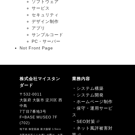
ソフトウェア
サービス
セキュリティ
デザイン制作
アプリ
サンプルコード
PC・サーバー
Not Front Page
株式会社マイスタン
業務内容
ダード
・システム構築
〒532-0011
・システム開発
大阪府 大阪市 淀川区 西
・ホームページ制作
中島
・保守・運用サービ
7丁目7番地3号
ス
F+BASE MUSEO 7F
・SEO対策
(702)
・ネット風評被害対
地下鉄 御堂筋線 新大阪駅 1.5min
策
大阪本社近くにお越しの際は、お気