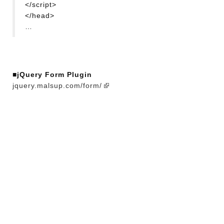
</script>
</head>
…
■jQuery Form Plugin
jquery.malsup.com/form/