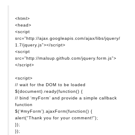
<html>
<head>
<script
src=”http://ajax.googleapis.com/ajax/libs/jquery/
1.7/jquery.js”></script>
<script
src=”http://malsup.github.com/jquery.form.js”>
</script>
<script>
// wait for the DOM to be loaded
$(document).ready(function() {
// bind ‘myForm’ and provide a simple callback
function
$(‘#myForm’).ajaxForm(function() {
alert(“Thank you for your comment!”);
});
});