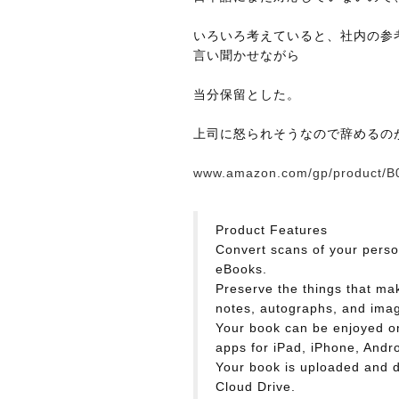
いろいろ考えていると、社内の参
言い聞かせながら
当分保留とした。
上司に怒られそうなので辞めるの
www.amazon.com/gp/product/
Product Features
Convert scans of your perso
eBooks.
Preserve the things that ma
notes, autographs, and ima
Your book can be enjoyed on
apps for iPad, iPhone, Andr
Your book is uploaded and d
Cloud Drive.