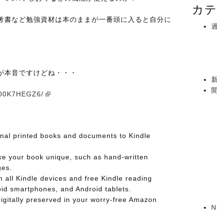
カテ
考書など勉強資材は本のままが一番頭に入ると自分に
が本音ですけどね・・・
B00K7HEGZ6/
nal printed books and documents to Kindle
ke your book unique, such as hand-written
ges.
 all Kindle devices and free Kindle reading
oid smartphones, and Android tablets.
igitally preserved in your worry-free Amazon
N