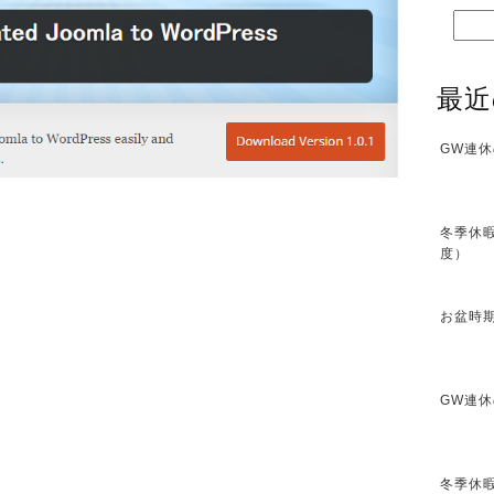
最近
GW連休
冬季休暇
度）
お盆時期
GW連休
冬季休暇