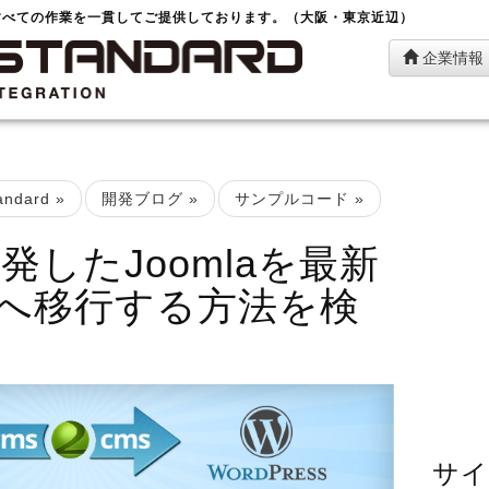
すべての作業を一貫してご提供しております。（大阪・東京近辺）
企業情報
ndard
»
開発ブログ
»
サンプルコード
»
発したJoomlaを最新
essへ移行する方法を検
サイ