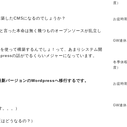
度）
構築したCMSになるのでしょうか？
お盆時期
れと言った本命は無く幾つものオープンソースが乱立し
GW連休
essを使って構築するんでしょ！って、あまりシステム開
dpressの話がでるくらいメジャーになっています。
冬季休暇
度）
最新バージョンのWordpressへ移行するです。
お盆時期
GW連休
です。。。）
証はどうなるの？）