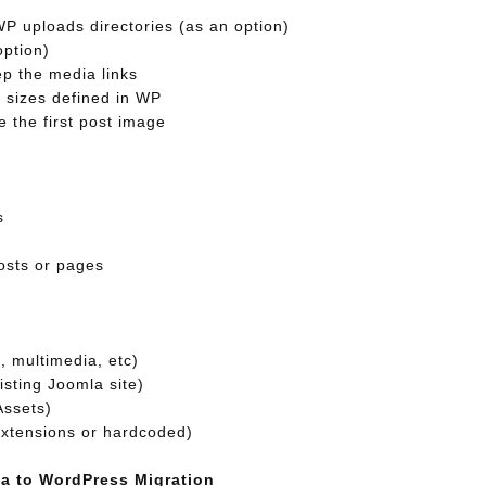
WP uploads directories (as an option)
option)
ep the media links
 sizes defined in WP
e the first post image
s
osts or pages
s, multimedia, etc)
isting Joomla site)
Assets)
extensions or hardcoded)
 to WordPress Migration