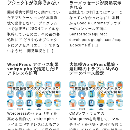
ブジェクトが取得できない
ラーメッセージが突然表示
される
開発環境で問題なく動作してい
記憶上では昨日まではエラーに
たアプリケーションが 本番環
なっていなかったはず！ 本日
境で動作しない。 プログラム
からGoogle Chromeブラウザ
上では正常にJSONファイルを
ーのコンソール画面に
取得しているのに、その後の各
SensorNotRequired:
処理にて どうやらオブジェク
developers.google.com/map
トにアクセス（エラー）できな
s/docume
[…]
いようだ。 開発環境と […]
WordPress アクセス制限
大規模WordPress構築・
xmlrpc.phpで指定したIP
運用時のトラブル MySQL
アドレスを許可
データベース設定
Wordpressのセキュリティを
CMSソフトウェアの
高める目的で、xmlrpc.phpフ
Wordpressを利用して、マル
ァイルにIPアドレスによるアク
チサイトを構築・運用する際に
セス制限を行っている場合が多
設定しておくと良い事の特集で