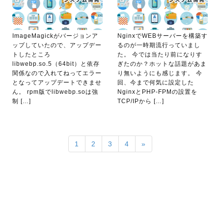
ImageMagickがバージョンア
NginxでWEBサーバーを構築す
ップしていたので、アップデー
るのが一時期流行っていまし
トしたところ
た。 今では当たり前になりす
libwebp.so.5（64bit）と依存
ぎたのか？ホットな話題があま
関係なので入れてねってエラー
り無いようにも感じます。 今
となってアップデートできませ
回、今まで何気に設定した
ん。 rpm版でlibwebp.soは強
NginxとPHP-FPMの設置を
制 […]
TCP/IPから […]
1
2
3
4
»