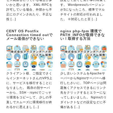
いかと思います。 XML-RPCを
す。 Wordpressのバージョン
許可している場合、外部から不
が3になったころ、標準でマル
正にログインされたり、不正な
チサイトの対応が行われまし
投 […]
た。 ※対応したと言 […]
CENT OS Postfix
nginx php-fpm 環境で
Connection timed outで
PATH_INFOが取得できな
メール送信ができない
い！取得する方法
クライアント様、ご指定でさく
少し古いシステムをApacheサ
らインターネットさんのVPS上
ーバーからNginxサーバーへ移
に、サービスを移行することに
行したさいに、TOPページは問
なりました。 既存の別サーバ
題無くアクセスできるにリンク
ーから、SSH・rsyncでごっそ
先をクリックするとエラーにな
り環境をコピーして、少しの手
ってしまいました。 Nginxのリ
直しでスムーズに環境移行が終
ダイレクトなどの設定などに不
わるかに思えまし […]
備がある […]