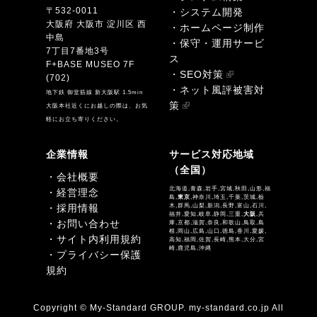
〒532-0011
・システム開発
大阪府 大阪市 淀川区 西
・ホームページ制作
中島
・保守・運用サービ
7丁目7番地3号
ス
F+BASE MUSEO 7F
・SEO対策
(702)
・ネット風評被害対
地下鉄 御堂筋線 新大阪駅 1.5min
策
大阪本社近くにお越しの際は、お気
軽にお立ち寄りください。
企業情報
サービス対応地域
（全国）
・会社概要
北海道,青森,岩手,宮城,秋田,山形,福
・経営理念
島,
東京
,神奈川,埼玉,千葉,茨城,栃
・採用情報
木,群馬,山梨,新潟,長野,富山,石川,
福井,愛知,岐阜,静岡,三重,
大阪
,兵
・お問い合わせ
庫,京都,滋賀,奈良,和歌山,鳥取,島
根,岡山,広島,山口,徳島,香川,愛媛,
・サイト内利用規約
高知,福岡,佐賀,長崎,熊本,大分,宮
崎,鹿児島,沖縄
・プライバシー保護
規約
Copyright © My-Standard GROUP. my-standard.co.jp All