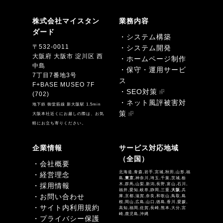
株式会社マイスタン
業務内容
ダード
・システム構築
〒532-0011
・システム開発
大阪府 大阪市 淀川区 西
・ホームページ制作
中島
・保守・運用サービ
7丁目7番地3号
ス
F+BASE MUSEO 7F
・SEO対策
(702)
・ネット風評被害対
地下鉄 御堂筋線 新大阪駅 1.5min
策
大阪本社近くにお越しの際は、お気
軽にお立ち寄りください。
企業情報
サービス対応地域
（全国）
・会社概要
北海道,青森,岩手,宮城,秋田,山形,福
・経営理念
島,
東京
,神奈川,埼玉,千葉,茨城,栃
・採用情報
木,群馬,山梨,新潟,長野,富山,石川,
福井,愛知,岐阜,静岡,三重,
大阪
,兵
・お問い合わせ
庫,京都,滋賀,奈良,和歌山,鳥取,島
根,岡山,広島,山口,徳島,香川,愛媛,
・サイト内利用規約
高知,福岡,佐賀,長崎,熊本,大分,宮
崎,鹿児島,沖縄
・プライバシー保護