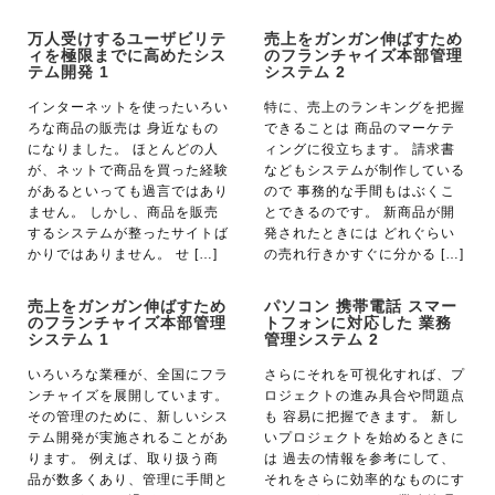
万人受けするユーザビリテ
売上をガンガン伸ばすため
ィを極限までに高めたシス
のフランチャイズ本部管理
テム開発 1
システム 2
インターネットを使ったいろい
特に、売上のランキングを把握
ろな商品の販売は 身近なもの
できることは 商品のマーケテ
になりました。 ほとんどの人
ィングに役立ちます。 請求書
が、ネットで商品を買った経験
などもシステムが制作している
があるといっても過言ではあり
ので 事務的な手間もはぶくこ
ません。 しかし、商品を販売
とできるのです。 新商品が開
するシステムが整ったサイトば
発されたときには どれぐらい
かりではありません。 せ […]
の売れ行きかすぐに分かる […]
売上をガンガン伸ばすため
パソコン 携帯電話 スマー
のフランチャイズ本部管理
トフォンに対応した 業務
システム 1
管理システム 2
いろいろな業種が、全国にフラ
さらにそれを可視化すれば、プ
ンチャイズを展開しています。
ロジェクトの進み具合や問題点
その管理のために、新しいシス
も 容易に把握できます。 新し
テム開発が実施されることがあ
いプロジェクトを始めるときに
ります。 例えば、取り扱う商
は 過去の情報を参考にして、
品が数多くあり、管理に手間と
それをさらに効率的なものにす