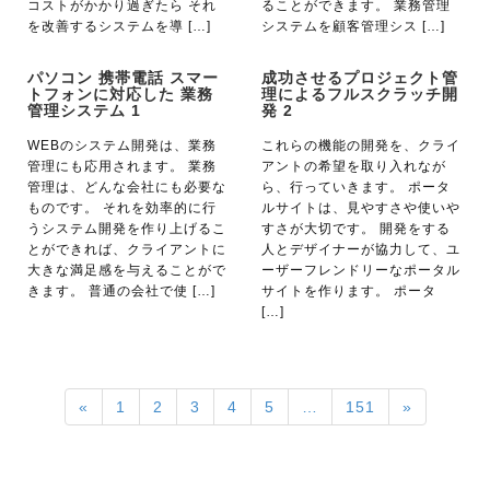
コストがかかり過ぎたら それ
ることができます。 業務管理
を改善するシステムを導 […]
システムを顧客管理シス […]
パソコン 携帯電話 スマー
成功させるプロジェクト管
トフォンに対応した 業務
理によるフルスクラッチ開
管理システム 1
発 2
WEBのシステム開発は、業務
これらの機能の開発を、クライ
管理にも応用されます。 業務
アントの希望を取り入れなが
管理は、どんな会社にも必要な
ら、行っていきます。 ポータ
ものです。 それを効率的に行
ルサイトは、見やすさや使いや
うシステム開発を作り上げるこ
すさが大切です。 開発をする
とができれば、クライアントに
人とデザイナーが協力して、ユ
大きな満足感を与えることがで
ーザーフレンドリーなポータル
きます。 普通の会社で使 […]
サイトを作ります。 ポータ
[…]
«
1
2
3
4
5
…
151
»