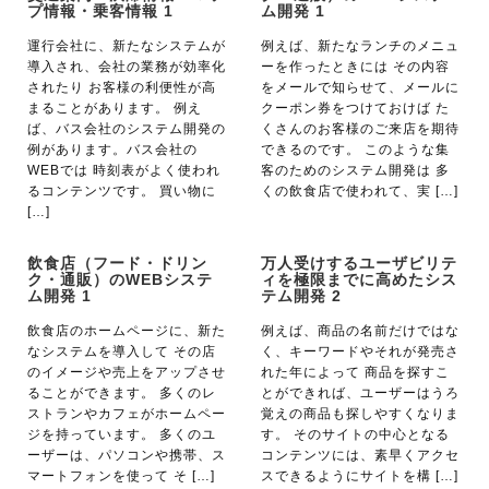
プ情報・乗客情報 1
ム開発 1
運行会社に、新たなシステムが
例えば、新たなランチのメニュ
導入され、会社の業務が効率化
ーを作ったときには その内容
されたり お客様の利便性が高
をメールで知らせて、メールに
まることがあります。 例え
クーポン券をつけておけば た
ば、バス会社のシステム開発の
くさんのお客様のご来店を期待
例があります。バス会社の
できるのです。 このような集
WEBでは 時刻表がよく使われ
客のためのシステム開発は 多
るコンテンツです。 買い物に
くの飲食店で使われて、実 […]
[…]
飲食店（フード・ドリン
万人受けするユーザビリテ
ク・通販）のWEBシステ
ィを極限までに高めたシス
ム開発 1
テム開発 2
飲食店のホームページに、新た
例えば、商品の名前だけではな
なシステムを導入して その店
く、キーワードやそれが発売さ
のイメージや売上をアップさせ
れた年によって 商品を探すこ
ることができます。 多くのレ
とができれば、ユーザーはうろ
ストランやカフェがホームペー
覚えの商品も探しやすくなりま
ジを持っています。 多くのユ
す。 そのサイトの中心となる
ーザーは、パソコンや携帯、ス
コンテンツには、素早くアクセ
マートフォンを使って そ […]
スできるようにサイトを構 […]