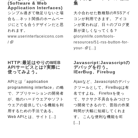
(Software & Web
集
Application Interfaces)
シンプル過ぎて物足りないと場
大小合わせた数種類のRSSアイ
合も…ネット関係のホームペー
コンが利用できます。 アイコ
ジにとても合うデザインだと思
ンが変われば、日々のブログ更
われます。
新が楽しくなってくる？
www.userinterfaceicons.com
gloryinlife.com/tools-
/
resources/51-rss-button-for-
your-
[…]
HTTP:最近はやりのWEB
Javascript:Javascriptの
APIサービスとは?実際に
デバッグを行う。
使ってみよう。
IEerBug、Firebug
APIとは「application
Ajaxなど、Javascriptのデバッ
programming interface」の略
クツールとして、FireBugは有
で、アプリケーションの開発者
名ですよね。 Firefoxを使っ
が、他のハードウエアやソフト
て、サクサク不具合をみつけつ
ウエアの提供している機能を利
つ開発できるので、普段の作業
用するための手法である。
時間が大幅に短縮してくれま
Web APIとは、サイト […]
す。 こんな便利な機能をIE
[…]