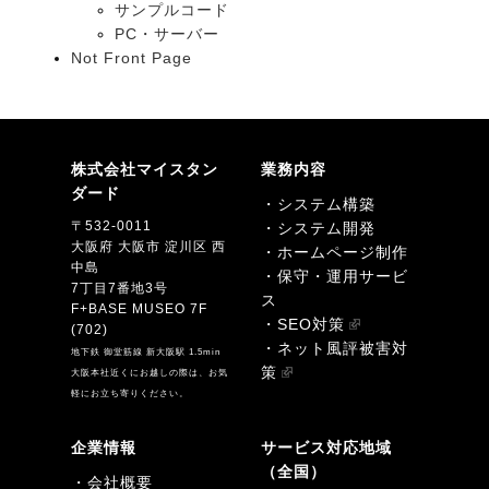
サンプルコード
PC・サーバー
Not Front Page
株式会社マイスタン
業務内容
ダード
・システム構築
〒532-0011
・システム開発
大阪府 大阪市 淀川区 西
・ホームページ制作
中島
・保守・運用サービ
7丁目7番地3号
ス
F+BASE MUSEO 7F
・SEO対策
(702)
・ネット風評被害対
地下鉄 御堂筋線 新大阪駅 1.5min
策
大阪本社近くにお越しの際は、お気
軽にお立ち寄りください。
企業情報
サービス対応地域
（全国）
・会社概要