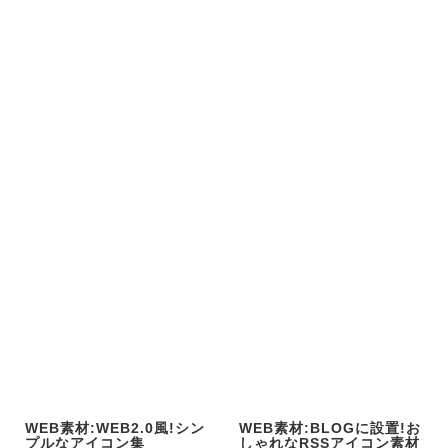
WEB素材:WEB2.0風!シン
WEB素材:BLOGに設置!お
プルなアイコン集
しゃれなRSSアイコン素材