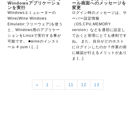
Windowsアプリケーショ
ール画面へのメッセージを
ンを実行
変更
Windowsエミュレーターの
ログイン時のメッセージは、サ
Wine(Wine Windows
ーバー設定情報
Emulator:フリーウェア)を使う
（OS,CPU,MEMORY
と、Windows用のアプリケー
version）などを適切に設定し
ションをLinuxで実行する事が
ておくと管理にとても便利です
可能です。 ■wineのインスト
ね。 また、自分がどのホスト
ール # yum i […]
にログインしたのか？作業の前
に確認が行えるメリットがあり
ま […]
«
1
…
11
12
13