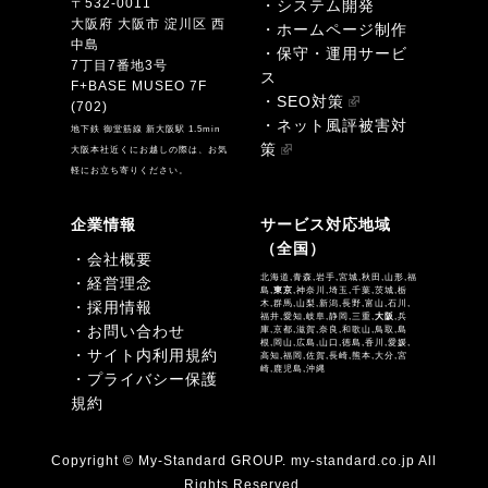
〒532-0011
・システム開発
大阪府 大阪市 淀川区 西
・ホームページ制作
中島
・保守・運用サービ
7丁目7番地3号
ス
F+BASE MUSEO 7F
・SEO対策
(702)
・ネット風評被害対
地下鉄 御堂筋線 新大阪駅 1.5min
策
大阪本社近くにお越しの際は、お気
軽にお立ち寄りください。
企業情報
サービス対応地域
（全国）
・会社概要
北海道,青森,岩手,宮城,秋田,山形,福
・経営理念
島,
東京
,神奈川,埼玉,千葉,茨城,栃
・採用情報
木,群馬,山梨,新潟,長野,富山,石川,
福井,愛知,岐阜,静岡,三重,
大阪
,兵
・お問い合わせ
庫,京都,滋賀,奈良,和歌山,鳥取,島
根,岡山,広島,山口,徳島,香川,愛媛,
・サイト内利用規約
高知,福岡,佐賀,長崎,熊本,大分,宮
崎,鹿児島,沖縄
・プライバシー保護
規約
Copyright © My-Standard GROUP. my-standard.co.jp All
Rights Reserved.