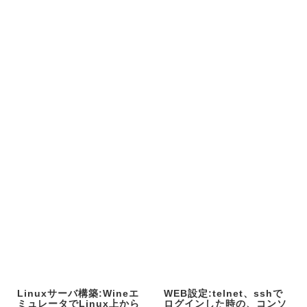
Linuxサーバ構築:Wineエ
WEB設定:telnet、sshで
ミュレータでLinux上から
ログインした時の、コンソ