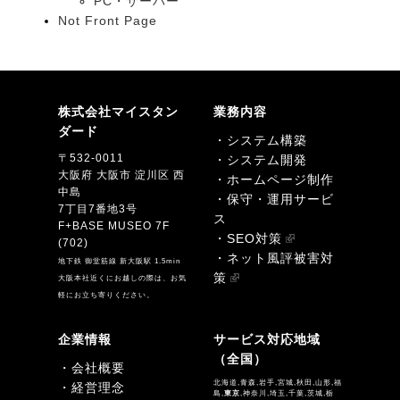
PC・サーバー
Not Front Page
株式会社マイスタン
業務内容
ダード
・システム構築
〒532-0011
・システム開発
大阪府 大阪市 淀川区 西
・ホームページ制作
中島
・保守・運用サービ
7丁目7番地3号
ス
F+BASE MUSEO 7F
・SEO対策
(702)
・ネット風評被害対
地下鉄 御堂筋線 新大阪駅 1.5min
策
大阪本社近くにお越しの際は、お気
軽にお立ち寄りください。
企業情報
サービス対応地域
（全国）
・会社概要
北海道,青森,岩手,宮城,秋田,山形,福
・経営理念
島,
東京
,神奈川,埼玉,千葉,茨城,栃