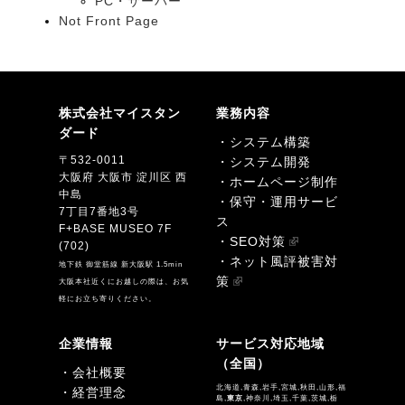
PC・サーバー
Not Front Page
株式会社マイスタン
業務内容
ダード
・システム構築
〒532-0011
・システム開発
大阪府 大阪市 淀川区 西
・ホームページ制作
中島
・保守・運用サービ
7丁目7番地3号
ス
F+BASE MUSEO 7F
・SEO対策
(702)
・ネット風評被害対
地下鉄 御堂筋線 新大阪駅 1.5min
策
大阪本社近くにお越しの際は、お気
軽にお立ち寄りください。
企業情報
サービス対応地域
（全国）
・会社概要
北海道,青森,岩手,宮城,秋田,山形,福
・経営理念
島,
東京
,神奈川,埼玉,千葉,茨城,栃