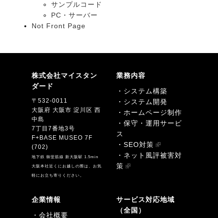
サンプルコード
PC・サーバー
Not Front Page
株式会社マイスタン
業務内容
ダード
・システム構築
〒532-0011
・システム開発
大阪府 大阪市 淀川区 西
・ホームページ制作
中島
・保守・運用サービ
7丁目7番地3号
ス
F+BASE MUSEO 7F
・SEO対策
(702)
・ネット風評被害対
地下鉄 御堂筋線 新大阪駅 1.5min
策
大阪本社近くにお越しの際は、お気
軽にお立ち寄りください。
企業情報
サービス対応地域
（全国）
・会社概要