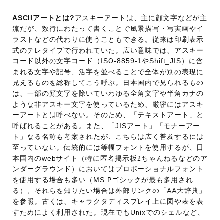
ASCIIアートとは?
アスキーアートは、主に顔文字などが主
流だが、数行にわたって書くことで風景描写・写実画やイ
ラストなどの代わりに使うこともできる。従来は印刷表示
式のテレタイプで行われていた。広い意味では、アスキー
コード以外の文字コード（ISO-8859-1やShift_JIS）に含
まれる文字や記号、活字を並べることで全体が別の表現に
見えるものを総称してこう呼ぶ。日本国内で見られるもの
は、一部の顔文字を除いていわゆる全角文字や半角カナの
ような非アスキー文字を使っているため、厳密にはアスキ
ーアートとは呼べない。そのため、「テキストアート」と
呼ばれることがある。また、「JISアート」「モナーアー
ト」なる名称も考案されたが、こちらは広く普及するには
至っていない。伝統的には等幅フォントを使用するが、日
本国内のwebサイト（特に匿名掲示板2ちゃんねるなどのア
ンダーグラウンド）においてはプロポーショナルフォント
を使用する場合も多い（MS Pゴシックが最も多用され
る）。それらを知りたい場合は外部リンクの「AA大辞典」
を参照。古くは、キャラクタディスプレイ上に図や表を表
すためによく利用された。現在でもUnixでのシェルなど、