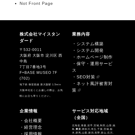
Not Front Page
株式会社マイスタン
業務内容
ダード
・システム構築
〒532-0011
・システム開発
大阪府 大阪市 淀川区 西
・ホームページ制作
中島
・保守・運用サービ
7丁目7番地3号
ス
F+BASE MUSEO 7F
・SEO対策
(702)
・ネット風評被害対
地下鉄 御堂筋線 新大阪駅 1.5min
策
大阪本社近くにお越しの際は、お気
軽にお立ち寄りください。
企業情報
サービス対応地域
（全国）
・会社概要
北海道,青森,岩手,宮城,秋田,山形,福
・経営理念
島,
東京
,神奈川,埼玉,千葉,茨城,栃
・採用情報
木,群馬,山梨,新潟,長野,富山,石川,