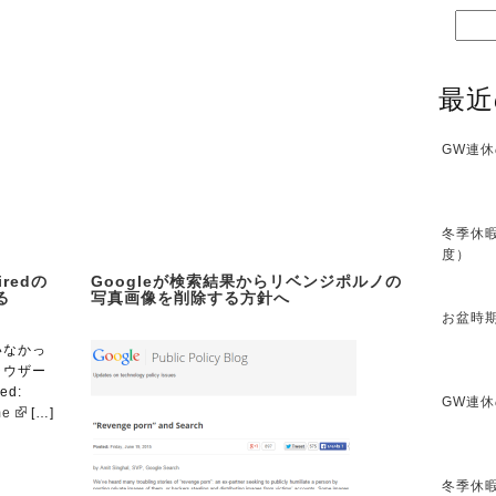
最近
GW連休
冬季休暇
度）
iredの
Googleが検索結果からリベンジポルノの
る
写真画像を削除する方針へ
お盆時期
いなかっ
ブラウザー
ed:
GW連休
me
[…]
冬季休暇