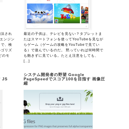
淘汰され
最近の子供は、テレビを見ない？タブレットま
索エンジン
たはスマートフォンを使ってYouTubeを見なが
？で、検
らゲーム（ゲームの攻略をYouTubeで見てい
ルゴリズ
る）で遊んでいるのだ。 黙っていれば何時間で
どのモ
も飽きずに見ている。たとえ注意をしても、
[…]
システム開発者の野望 Google
 JS
PageSpeedでスコア100を目指す 画像圧
縮