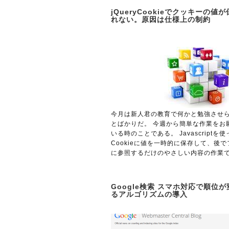
jQueryCookieでクッキーの値
れない。原因は仕様上の制約
今月は新人君の教育で何かと勉強させ
とばかりだ。 今週から簡単な作業をお
いる時のことである。 Javascriptを使
Cookieに値を一時的に保存して、後
に参照するだけのやさしい内容の作業で 
Google検索 スマホ対応で順位
るアルゴリズムの導入