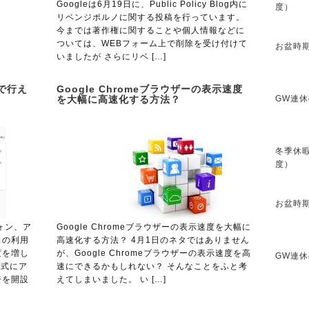
Googleは6月19日に、Public Policy Blog内に
度）
リベンジポルノに関する投稿を行っています。
今までは著作権に関することや個人情報などに
ついては、WEBフォーム上で削除を受け付けて
お盆時期
いましたが さらにリベ […]
括で行え
Google Chromeブラウザーの表示速度
を大幅に高速化する方法？
GW連休
冬季休暇
度）
お盆時期
ォン、ア
Google Chromeブラウザーの表示速度を大幅に
スの利用
高速化する方法？ 4月1日のネタではありません
度を増し
が、Google Chromeブラウザーの表示速度を高
GW連休
公式にア
速にできるかもしれない？ そんなことをふと考
ジを開設
えてしまいました。 い […]