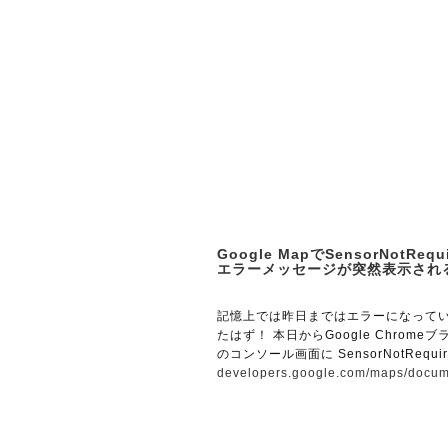
Google MapでSensorNotRequ
エラーメッセージが突然表示され
記憶上では昨日まではエラーになって
たはず！ 本日からGoogle Chrome
のコンソール画面に SensorNotRequir
developers.google.com/maps/docu