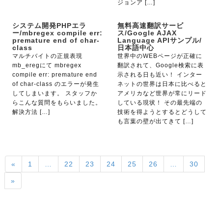
ジョンア […]
システム開発PHPエラ
無料高速翻訳サービ
ー/mbregex compile err:
ス/Google AJAX
premature end of char-
Language APIサンプル/
class
日本語中心
マルチバイトの正規表現
世界中のWEBページが正確に
mb_eregにて mbregex
翻訳されて、Google検索に表
compile err: premature end
示される日も近い！ インター
of char-class のエラーが発生
ネットの世界は日本に比べると
してしまいます。 スタッフか
アメリカなど世界が常にリード
らこんな質問をもらいました。
している現状！ その最先端の
解決方法 […]
技術を得ようとするとどうして
も言葉の壁が出てきて […]
«
1
…
22
23
24
25
26
…
30
»