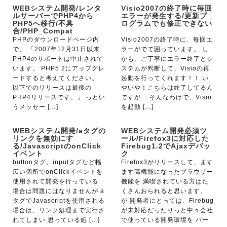
WEBシステム開発/レンタ
Visio2007の終了時に毎回
ルサーバーでPHP4から
エラーが発生する/更新プ
PHP5へ移行/不具
ログラムでも修正できない
合/PHP_Compat
PHPのダウンロードページ内
Visio2007の終了時に、毎回エ
で、 「2007年12月31日以来
ラーがでて困っています。 し
PHP4のサポートは中止されて
かも、ご丁寧にエラー終了とシ
います。 PHP5.2にアップグレ
ステムが判断して、Visioの再
ードすると考えてください。
起動を行ってくれます！！ い
以下でのリリースは最後の
やいや！こちらは終了してるん
PHP4リリースです。」 っとい
ですが… そんなわけで、Visio
うメッセー […]
を起動 […]
WEBシステム開発/aタグの
WEBシステム開発必須ツ
リンクを無効にす
ール/Firefox3に対応した
る/JavascriptのonClick
Firebug1.2でAjaxデバッ
イベント
ク
buttonタグ、inputタグなど幅
Firefox3がリリースして、ます
広い個所でonClickイベントを
ます高機能になったブラウザー
使用されて開発を行っている
機能を 満喫されている方はた
場合は問題にはなりませんが a
くさんおられると思います。
タグでJavascriptを使用される
が 開発者にとっては、Firebug
場合は、リンク処理まで実行さ
が未対応だったりっと中々会社
れてしまい 思っている処 […]
で使っている開発環境を バー