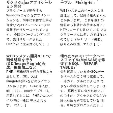
サクサクajaxアプリケーシ
ーブル「Flexigrid」
ョン開発
ブラウザー上で動作する
WEBシステムのベースとなる
Windowsライクなアプリケー
処理として、登録情報の表示な
ションを、簡単に制作する事が
どがあります。 これを最新の
可能な Ajaxフレームワークの
情報から順番に表示する為に、
最新版がリリースされていま
HTMLコードを書いている プロ
す。 今回のバージョンアップ
グラマーさんは多いのではない
で、先日リリースされた
のでしょうか？ ソート機能、
Firefox3に完全対応して […]
絞り込み機能、マルチ […]
WEBシステム開発/PHPで
壊れたMySQLデータベー
画像処理を行う
スファイル(MyISAM)を修
(GD/ImageMagick)合
復するSQL「REPAIR
成、編集加工など
TABLE」
PHPで画像処理を行う簡単な方
長年運用しているMySQLデー
法として、GD、又は
タベースがごく稀に破損して、
ImageMagickなどのライブラ
一部のテーブルにアクセス で
リがあります。 GDの導入は、
きない症状が発生してしまいま
gif、jpeg、pngライブラリを
す。 原因が直に分かればいい
用意しておけば、PHPのコンパ
のですが、アクセスログなどの
イル時に一緒に 導入されま
膨大な情報を管理している 場
す。 Ima […]
合、単純なプログラムだ […]