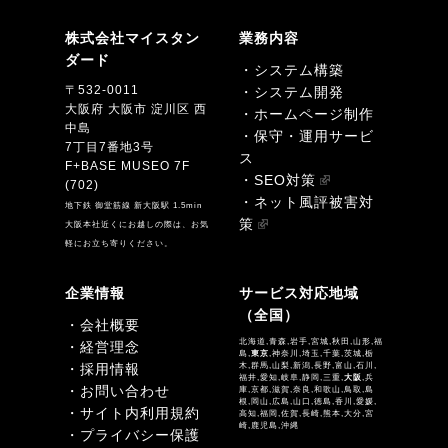
株式会社マイスタン
業務内容
ダード
・システム構築
〒532-0011
・システム開発
大阪府 大阪市 淀川区 西
・ホームページ制作
中島
・保守・運用サービ
7丁目7番地3号
ス
F+BASE MUSEO 7F
・SEO対策
(702)
・ネット風評被害対
地下鉄 御堂筋線 新大阪駅 1.5min
策
大阪本社近くにお越しの際は、お気
軽にお立ち寄りください。
企業情報
サービス対応地域
（全国）
・会社概要
北海道,青森,岩手,宮城,秋田,山形,福
・経営理念
島,
東京
,神奈川,埼玉,千葉,茨城,栃
・採用情報
木,群馬,山梨,新潟,長野,富山,石川,
福井,愛知,岐阜,静岡,三重,
大阪
,兵
・お問い合わせ
庫,京都,滋賀,奈良,和歌山,鳥取,島
根,岡山,広島,山口,徳島,香川,愛媛,
・サイト内利用規約
高知,福岡,佐賀,長崎,熊本,大分,宮
崎,鹿児島,沖縄
・プライバシー保護