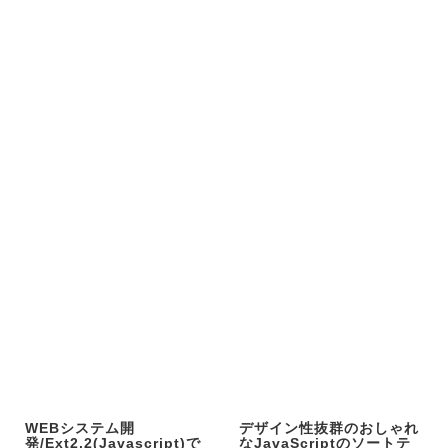
WEBシステム開
デザイン性抜群のおしゃれ
発/Ext2.2(Javascript)で
なJavaScriptのソートテ